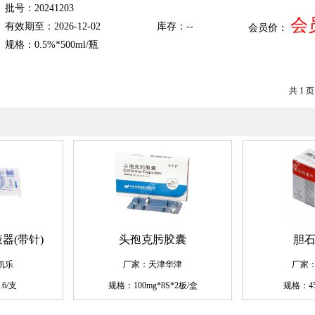
批号：20241203
会
有效期至：2026-12-02
库存：--
会员价：
规格：0.5%*500ml/瓶
共 1 页
器(带针)
头孢克肟胶囊
胆
凯乐
厂家：天津华津
厂家
.6/支
规格：100mg*8S*2板/盒
规格：45