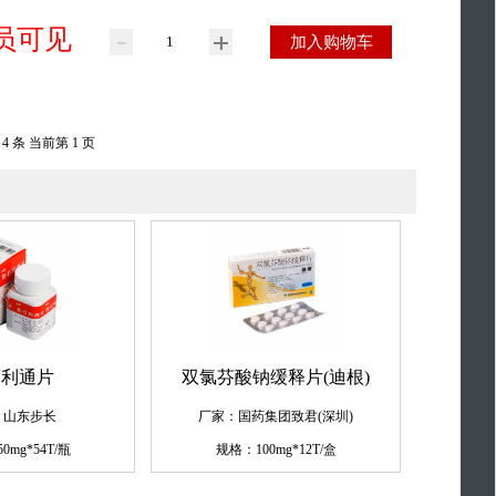
员可见
加入购物车
 4 条 当前第 1 页
石利通片
双氯芬酸钠缓释片(迪根)
：山东步长
厂家：国药集团致君(深圳)
0mg*54T/瓶
规格：100mg*12T/盒