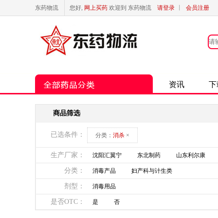
东药物流
您好,
网上买药
欢迎到 东药物流
请登录
丨
会员注册
资讯
下
商品筛选
已选条件：
分类：
消杀
×
生产厂家：
沈阳汇翼宁
东北制药
山东利尔康
分类：
消毒产品
妇产科与计生类
剂型：
消毒用品
是否OTC：
是
否