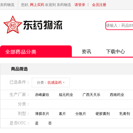
东药物流
您好,
网上买药
欢迎到 东药物流
请登录
丨
会员注册
资讯
下载中心
商品筛选
已选条件：
分类：
抗感染药
×
生产厂家：
赤峰蒙欣
福元药业
广西天天乐
西南药业
分类：
剂型：
薄膜衣片
素片
分散片
硬胶囊剂
乳膏剂
是否OTC：
是
否