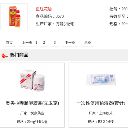
正红花油
批号：260
商品编码：3670
有效期至：20
生产厂家：万源(福州)
规格：20m
首页
上一页
1
2
3
下一页
尾页
热门商品
奥美拉唑肠溶胶囊(立卫克)
一次性使用输液器(带针)
厂家：悦康药业
厂家：上海凯乐
规格：20mg*14粒/盒
规格：B2-2 0.6/支