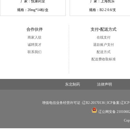
厂家：悦康药业
厂家：上海凯乐
规格：20mg*14粒/盒
规格：B2-2 0.6/支
合作伙伴
支付•配送方式
商家入驻
在线支付
诚聘英才
退款账户支付
联系我们
配送方式
配送费收取标准
东北制药
法律声明
增值电信业务经营许可证 :辽B2-20170136 |
ICP备案:辽ICP备
辽公网安备 21010602
Co