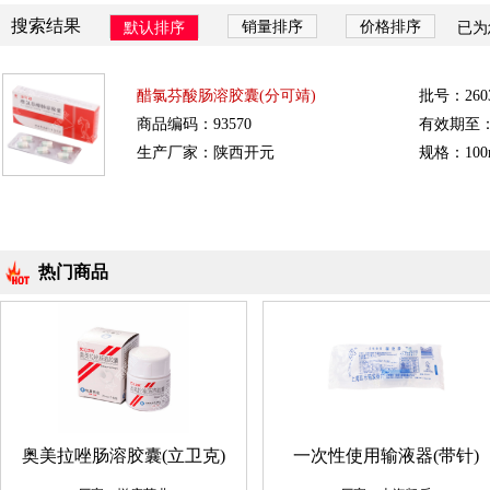
搜索结果
销量排序
价格排序
默认排序
已为
醋氯芬酸肠溶胶囊(分可靖)
批号：260
商品编码：93570
有效期至：20
生产厂家：陕西开元
规格：100m
热门商品
奥美拉唑肠溶胶囊(立卫克)
一次性使用输液器(带针)