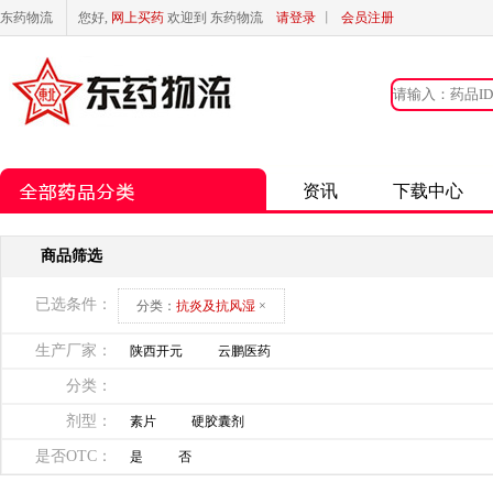
东药物流
您好,
网上买药
欢迎到 东药物流
请登录
丨
会员注册
资讯
下载中心
商品筛选
已选条件：
分类：
抗炎及抗风湿
×
生产厂家：
陕西开元
云鹏医药
分类：
剂型：
素片
硬胶囊剂
是否OTC：
是
否