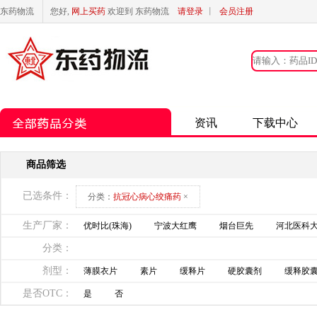
东药物流
您好,
网上买药
欢迎到 东药物流
请登录
丨
会员注册
资讯
下载中心
商品筛选
已选条件：
分类：
抗冠心病心绞痛药
×
生产厂家：
优时比(珠海)
宁波大红鹰
烟台巨先
河北医科
分类：
剂型：
薄膜衣片
素片
缓释片
硬胶囊剂
缓释胶
是否OTC：
是
否