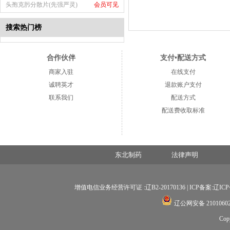
头孢克肟分散片(先强严灵)
会员可见
搜索热门榜
合作伙伴
支付•配送方式
商家入驻
在线支付
诚聘英才
退款账户支付
联系我们
配送方式
配送费收取标准
东北制药
法律声明
增值电信业务经营许可证 :辽B2-20170136 |
ICP备案:辽ICP备
辽公网安备 21010602
Co