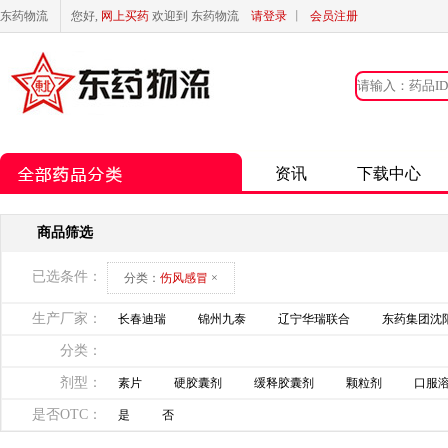
东药物流
您好,
网上买药
欢迎到 东药物流
请登录
丨
会员注册
资讯
下载中心
商品筛选
已选条件：
分类：
伤风感冒
×
生产厂家：
长春迪瑞
锦州九泰
辽宁华瑞联合
东药集团沈
分类：
剂型：
素片
硬胶囊剂
缓释胶囊剂
颗粒剂
口服
是否OTC：
是
否