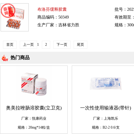
布洛芬缓释胶囊
批号：2025
商品编码：50349
有效期至：20
生产厂家：吉林省力胜
规格：300
首页
上一页
1
2
下一页
尾页
热门商品
奥美拉唑肠溶胶囊(立卫克)
一次性使用输液器(带针)
厂家：悦康药业
厂家：上海凯乐
规格：20mg*14粒/盒
规格：B2-2 0.6/支