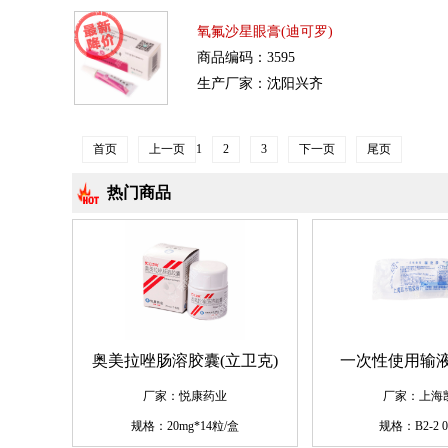
氧氟沙星眼膏(迪可罗)
商品编码：3595
生产厂家：沈阳兴齐
首页
上一页
1
2
3
下一页
尾页
热门商品
奥美拉唑肠溶胶囊(立卫克)
一次性使用输液
厂家：悦康药业
厂家：上海
规格：20mg*14粒/盒
规格：B2-2 0