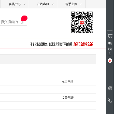
会员中心
在线客服
新手上路
0
购
物
车
0
点击展开
点击展开