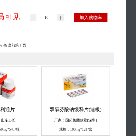
员可见
加入购物车
32 条 当前第 1 页
石利通片
双氯芬酸钠缓释片(迪根)
：山东步长
厂家：国药集团致君(深圳)
0mg*54T/瓶
规格：100mg*12T/盒