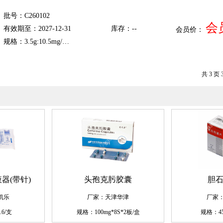
批号：C260102
会
有效期至：2027-12-31
库存：--
会员价：
规格：3.5g:10.5mg/…
共 3 页 
器(带针)
头孢克肟胶囊
胆
凯乐
厂家：天津华津
厂家
.6/支
规格：100mg*8S*2板/盒
规格：45