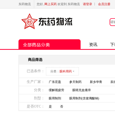
东药物流
您好,
网上买药
欢迎到 东药物流
请登录
丨
会员注册
资讯
下
商品筛选
已选条件：
分类：
眼科用药
×
生产厂家：
广东宏盈
参天制药
新乡华青
辰
分类：
缓解视疲劳
眼睛充血瘙痒
剂型：
眼用制剂
眼用制剂(含玻璃酸钠)
是否OTC：
是
否