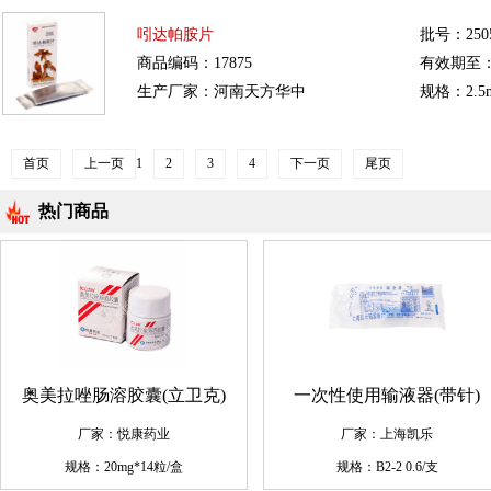
吲达帕胺片
批号：250
商品编码：17875
有效期至：20
生产厂家：河南天方华中
规格：2.5m
首页
上一页
1
2
3
4
下一页
尾页
热门商品
奥美拉唑肠溶胶囊(立卫克)
一次性使用输液器(带针)
厂家：悦康药业
厂家：上海凯乐
规格：20mg*14粒/盒
规格：B2-2 0.6/支