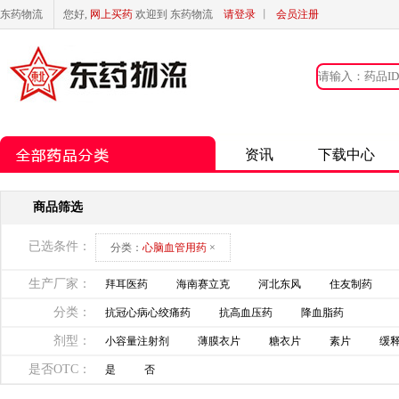
东药物流
您好,
网上买药
欢迎到 东药物流
请登录
丨
会员注册
资讯
下载中心
商品筛选
已选条件：
分类：
心脑血管用药
×
生产厂家：
拜耳医药
海南赛立克
河北东风
住友制药
分类：
抗冠心病心绞痛药
抗高血压药
降血脂药
剂型：
小容量注射剂
薄膜衣片
糖衣片
素片
缓
是否OTC：
是
否