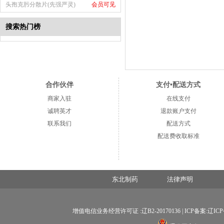
头孢克肟分散片(先强严灵)
会员可见
搜索热门榜
合作伙伴
支付•配送方式
商家入驻
在线支付
诚聘英才
退款账户支付
联系我们
配送方式
配送费收取标准
东北制药
法律声明
增值电信业务经营许可证 :辽B2-20170136 |
ICP备案:辽ICP备