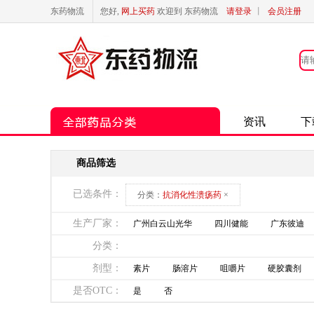
东药物流
您好,
网上买药
欢迎到 东药物流
请登录
丨
会员注册
资讯
下
商品筛选
已选条件：
分类：
抗消化性溃疡药
×
生产厂家：
广州白云山光华
四川健能
广东彼迪
分类：
剂型：
素片
肠溶片
咀嚼片
硬胶囊剂
是否OTC：
是
否