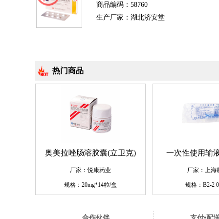
商品编码：58760
生产厂家：湖北济安堂
热门商品
奥美拉唑肠溶胶囊(立卫克)
一次性使用输液
厂家：悦康药业
厂家：上海
规格：20mg*14粒/盒
规格：B2-2 0
合作伙伴
支付•配