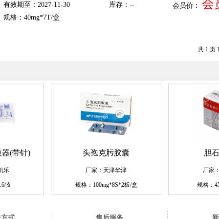
会
有效期至：2027-11-30
库存：--
会员价：
规格：40mg*7T/盒
共 1 页 
器(带针)
头孢克肟胶囊
胆
凯乐
厂家：天津华津
厂家
.6/支
规格：100mg*8S*2板/盒
规格：45
送方式
售后服务
新