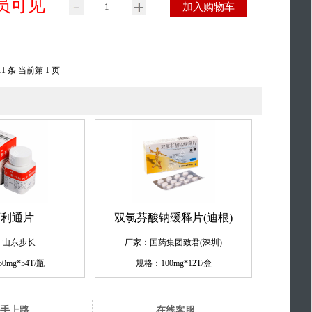
员可见
加入购物车
11 条 当前第 1 页
石利通片
双氯芬酸钠缓释片(迪根)
：山东步长
厂家：国药集团致君(深圳)
0mg*54T/瓶
规格：100mg*12T/盒
手上路
在线客服