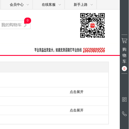
会员中心
在线客服
新手上路
0
购
物
车
0
点击展开
点击展开