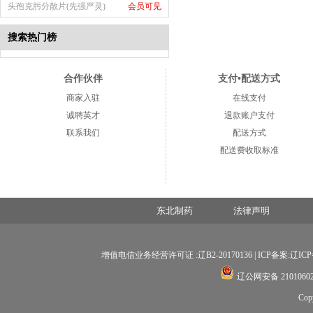
头孢克肟分散片(先强严灵)
会员可见
搜索热门榜
合作伙伴
支付•配送方式
商家入驻
在线支付
诚聘英才
退款账户支付
联系我们
配送方式
配送费收取标准
东北制药
法律声明
增值电信业务经营许可证 :辽B2-20170136 |
ICP备案:辽ICP备
辽公网安备 21010602
Co