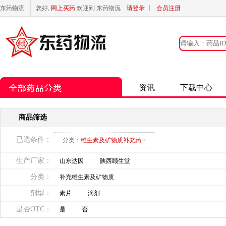
东药物流
您好,
网上买药
欢迎到 东药物流
请登录
丨
会员注册
资讯
下载中心
商品筛选
已选条件：
分类：
维生素及矿物质补充药
×
生产厂家：
山东达因
陕西颐生堂
分类：
补充维生素及矿物质
剂型：
素片
滴剂
是否OTC：
是
否