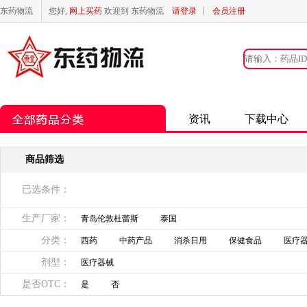
东药物流
您好,
网上买药
欢迎到 东药物流
请登录
丨
会员注册
资讯
下载中心
商品筛选
已选条件：
生产厂家：
青岛伦敦杜蕾斯
泰国
分类：
西药
中药产品
消杀日用
保健食品
医疗
剂型：
医疗器械
是否OTC：
是
否