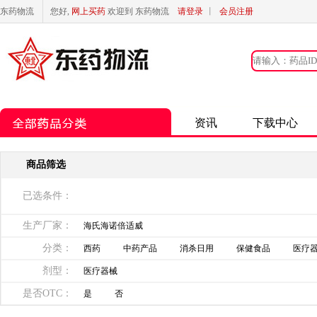
东药物流
您好,
网上买药
欢迎到 东药物流
请登录
丨
会员注册
资讯
下载中心
商品筛选
已选条件：
生产厂家：
海氏海诺倍适威
分类：
西药
中药产品
消杀日用
保健食品
医疗
剂型：
医疗器械
是否OTC：
是
否