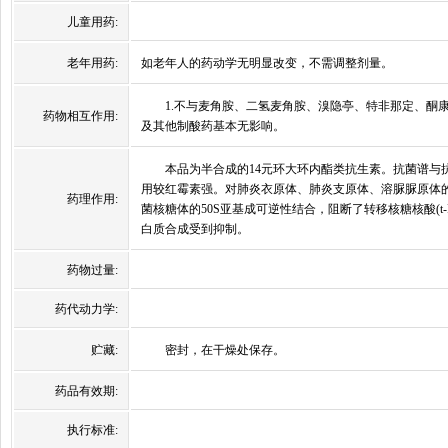
儿童用药:
老年用药:
如老年人的药动学无明显改变，不需调整剂量。
1.不与麦角胺、二氢麦角胺、溴隐亭、特非那定、酮康
药物相互作用:
及其他制酸药基本无影响。
本品为半合成的14元环大环内酯类抗生素。抗菌谱与抗
用较红霉素强。对肺炎衣原体、肺炎支原体、溶脲脲原体的
药理作用:
菌核糖体的50S亚基成可逆性结合，阻断了转移核糖核酸(t-R
白质合成受到抑制。
药物过量:
药代动力学:
贮藏:
密封，在干燥处保存。
药品有效期:
执行标准: