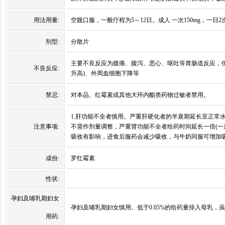
用法用量:
空腹口服，一般疗程为5～12日。成人 一次150mg，一日2次;
剂型:
分散片
主要不良反应为腹痛、腹泻、恶心、呕吐等胃肠道反应，但发
不良反应:
升高)、外周血细胞下降等
禁忌:
对本品、红霉素或其他大环内酯类药物过敏者禁用。
1.肝功能不全者慎用。严重肝硬化者的半衰期延长至正常水
注意事项:
不需作剂量调整，严重肾功能不全者给药时间延长一倍(一次
吸收有影响，进食后服药会减少吸收，与牛奶同服可增加
成份:
罗红霉素
性状:
孕妇及哺乳期妇女
孕妇及哺乳期妇女慎用。低于0.05%的给药量排入母乳
用药: